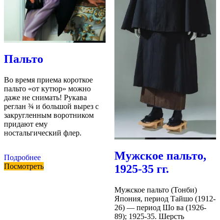
Пальто
Во время приема короткое
пальто «от кутюр» можно
даже не снимать! Рукава
реглан ¾ и большой вырез с
закругленным воротником
придают ему
ностальгический флер.
Мужское пальто,
Подробнее
Посмотреть
1925-35 гг.
Мужское пальто (Тонби)
Япония, период Тайшо (1912-
26) — период Шо ва (1926-
89); 1925-35. Шерсть