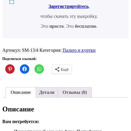
Зарегистрируйтесь
,
чтобы скачать эту выкройку.
Это
просто
. Это
бесплатно
.
Артикул:
SM-13/4
Категория:
Пальто и куртки
Поделиться ссылкой:
Нажмите,
Нажмите,
Нажмите,
Ещё
чтобы
чтобы
чтобы
поделиться
открыть
поделиться
записями
на
в
на
Facebook
WhatsApp
Pinterest
(Открывается
(Открывается
(Открывается
в
в
Описание
Детали
Отзывы (0)
в
новом
новом
новом
окне)
окне)
окне)
Описание
Вам потребуется: