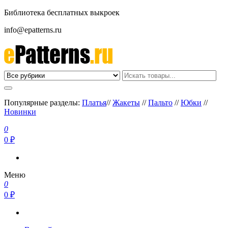
Библиотека бесплатных выкроек
info@epatterns.ru
Бесплатные выкройки скачать
Бесплатные выкройки
Популярные разделы:
Платья
//
Жакеты
//
Пальто
//
Юбки
//
Новинки
0
0 ₽
Меню
0
0 ₽