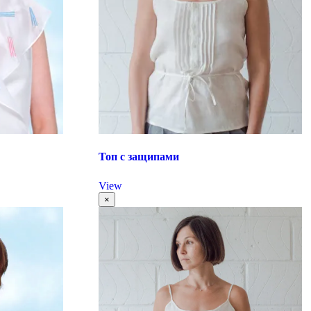
Топ с защипами
View
×