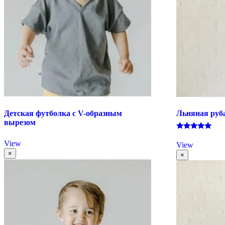
Детская футболка с V-образным
Льняная руб
вырезом
Оценка
5.00
View
View
из 5
×
×