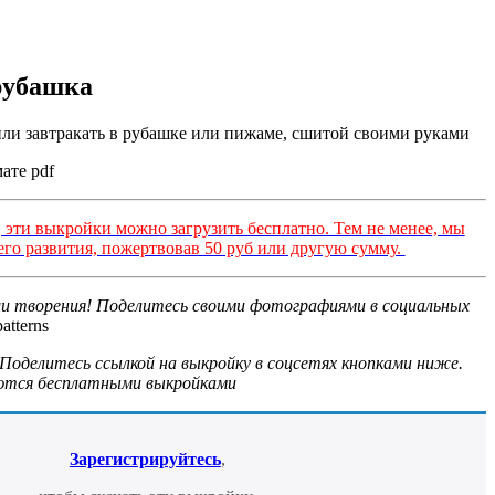
рубашка
или завтракать в рубашке или пижаме, сшитой своими руками
ате pdf
эти выкройки можно загрузить бесплатно. Тем не менее, мы
го развития, пожертвовав 50 руб или другую сумму.
и творения! Поделитесь своими фотографиями в социальных
atterns
Поделитесь ссылкой на выкройку в соцсетях кнопками ниже.
уются бесплатными выкройками
Зарегистрируйтесь
,