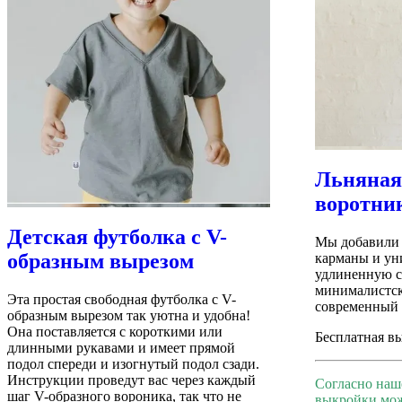
Льняная
воротни
Детская футболка с V-
Мы добавили
образным вырезом
карманы и ун
удлиненную с
минималистск
Эта простая свободная футболка с V-
современный 
образным вырезом так уютна и удобна!
Она поставляется с короткими или
Бесплатная в
длинными рукавами и имеет прямой
подол спереди и изогнутый подол сзади.
Инструкции проведут вас через каждый
Согласно наш
шаг V-образного вороника, так что не
выкройки мож