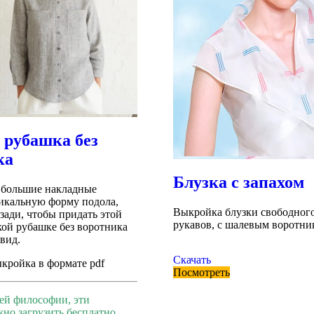
 рубашка без
ка
Блузка с запахом
 большие накладные
икальную форму подола,
Выкройка блузки свободного 
зади, чтобы придать этой
рукавов, с шалевым воротни
ой рубашке без воротника
вид.
Скачать
ыкройка в формате pdf
Посмотреть
ей философии, эти
но загрузить бесплатно.