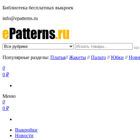
Библиотека бесплатных выкроек
info@epatterns.ru
Бесплатные выкройки скачать
Бесплатные выкройки
Популярные разделы:
Платья
//
Жакеты
//
Пальто
//
Юбки
//
Нови
0
0 ₽
Меню
0
0 ₽
Выкройки
Новости