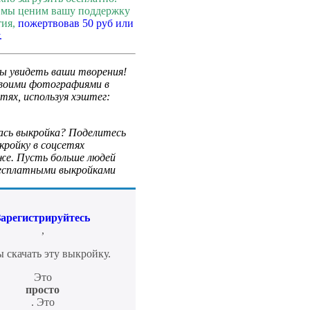
, мы ценим вашу поддержку
тия,
пожертвовав 50 руб или
.
ы увидеть ваши творения!
воими фотографиями в
тях, используя хэштег:
ась выкройка? Поделитесь
кройку в соцсетях
же. Пусть больше людей
есплатными выкройками
Зарегистрируйтесь
,
 скачать эту выкройку.
Это
просто
. Это