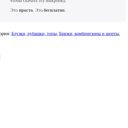
чтобы скачать эту выкройку.
Это
просто
. Это
бесплатно
.
ории:
Блузки, рубашки, топы
,
Брюки, комбинезоны и шорты
,