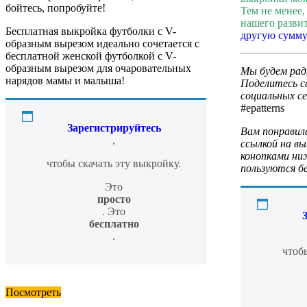
бойтесь, попробуйте!
Тем не менее
нашего разви
Бесплатная выкройка футболки с V-
другую сумму
образным вырезом идеально сочетается с
бесплатной женской футболкой с V-
образным вырезом для очаровательных
Мы будем рад
нарядов мамы и малыша!
Поделитесь с
социальных се
#epatterns
Зарегистрируйтесь
Вам понравил
,
ссылкой на вы
конопками ни
чтобы скачать эту выкройку.
пользуются б
Это
просто
. Это
бесплатно
.
чтобы
Посмотреть