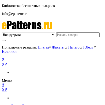
Библиотека бесплатных выкроек
info@epatterns.ru
Бесплатные выкройки скачать
Бесплатные выкройки
Популярные разделы:
Платья
//
Жакеты
//
Пальто
//
Юбки
//
Новинки
0
0 ₽
Меню
0
0 ₽