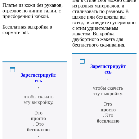
Bar в стиле Dior можно сшить
Платье из кожи без рукавов,
из разных материалов, и
отрезное по линии талии, с
стилизовать по-разному. В
присборенной юбкой.
шляпе или без шляпы вы
всегда выглядите супермодно
Бесплатная выкройка в
с этим удивительным
формате pdf.
жакетом. Выкройка
двубортного жакета для
бесплатного скачивания.
Зарегистрируйт
есь
Зарегистрируйт
,
есь
,
чтобы скачать
эту выкройку.
чтобы скачать
эту выкройку.
Это
просто
Это
. Это
просто
бесплатно
. Это
.
бесплатно
.