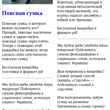
Короткая, обтягивающая и
отделанная металлической
блестящей молнией, эта
Поясная сумка
куртка украсит ансамбль с
юбкой или брюками.
Поясная сумка, в которую
можно положить все?
Бесплатная выкройка в
Прощай, тяжелые наплечные
формате pdf
сумки и здравствуйте,
поясные сумки через плечо.
Мы будем рады увидеть ваши
Теперь с помощью этой
творения! Поделитесь
выкройки вы можете легко
своими фотографиями в
сделать свою собственную
социальных сетях, используя
поясную сумку.
хэштег:
#epatterns
Бесплатная выкройка
Вам понравилась выкройка?
толстовки в формате pdf
Самый лучший способ
сказать «Спасибо» —
Мы будем рады увидеть ваши
поделиться ссылкой в
творения! Поделитесь
соцсетях.
своими фотографиями в
Или пожертвовать любую
социальных сетях, используя
сумму на развитие
хэштег:
#epatterns
библиотеки (ссылка справа)