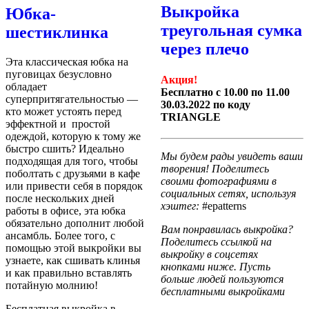
Выкройка
Юбка-
треугольная сумка
шестиклинка
через плечо
Эта классическая юбка на
пуговицах безусловно
Акция!
обладает
Бесплатно с 10.00 по 11.00
суперпритягательностью —
30.03.2022 по коду
кто может устоять перед
TRIANGLE
эффектной и простой
одеждой, которую к тому же
быстро сшить? Идеально
Мы будем рады увидеть ваши
подходящая для того, чтобы
творения! Поделитесь
поболтать с друзьями в кафе
своими фотографиями в
или привести себя в порядок
социальных сетях, используя
после нескольких дней
хэштег:
#epatterns
работы в офисе, эта юбка
обязательно дополнит любой
Вам понравилась выкройка?
ансамбль. Более того, с
Поделитесь ссылкой на
помощью этой выкройки вы
выкройку в соцсетях
узнаете, как сшивать клинья
кнопками ниже. Пусть
и как правильно вставлять
больше людей пользуются
потайную молнию!
бесплатными выкройками
Бесплатная выкройка в