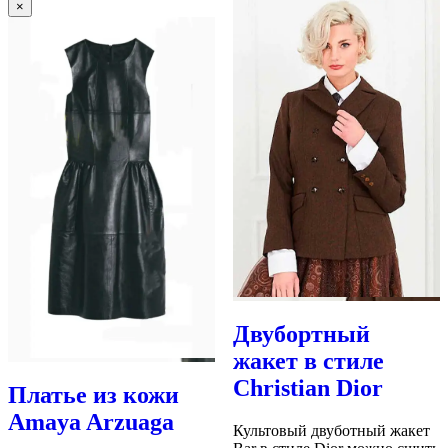
×
Двубортный
жакет в стиле
Christian Dior
Платье из кожи
Amaya Arzuaga
Культовый двуботный жакет