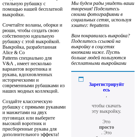
Мы будем рады увидеть ваши
стильную рубашку с
творения! Поделитесь
помощью нашей бесплатной
своими фотографиями в
выкройки.
социальных сетях, используя
Сочетайте воланы, оборки и
хэштег:
#epatterns
рюши, чтобы создать свою
Вам понравилась выкройка?
собственную идеальную
Поделитесь ссылкой на
рубашку с этой выкройкой.
выкройку в соцсетях
Выкройка, разработанная
кнопками ниже. Пусть
Alice & Co
больше людей пользуются
Patterns
специально для
бесплатными выкройками
V&A , имеет несколько
вариантов воротника и
рукава, вдохновленных
историческими и
Зарегистрируйт
современными рубашками из
есь
наших
модных коллекций
.
,
Создайте классическую
чтобы скачать
рубашку с прямыми рукавами
эту выкройку.
и манжетами на двух
пуговицах или выберите
Это
высокий воротник и
просто
присборенные рукава для
. Это
дополнительного эффекта!