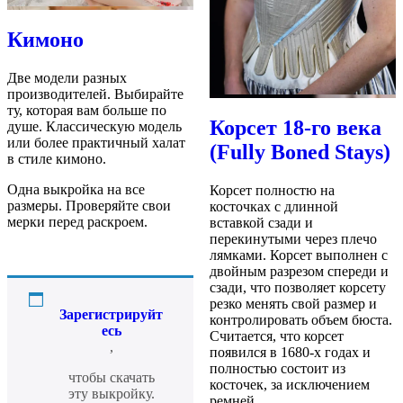
Кимоно
Две модели разных
производителей. Выбирайте
ту, которая вам больше по
Корсет 18-го века
душе. Классическую модель
или более практичный халат
(Fully Boned Stays)
в стиле кимоно.
Одна выкройка на все
Корсет полностю на
размеры. Проверяйте свои
косточках с длинной
мерки перед раскроем.
вставкой сзади и
перекинутыми через плечо
лямками. Корсет выполнен с
двойным разрезом спереди и
сзади, что позволяет корсету
резко менять свой размер и
Зарегистрируйт
контролировать объем бюста.
есь
Считается, что корсет
,
появился в 1680-х годах и
полностью состоит из
чтобы скачать
косточек, за исключением
эту выкройку.
ремней.