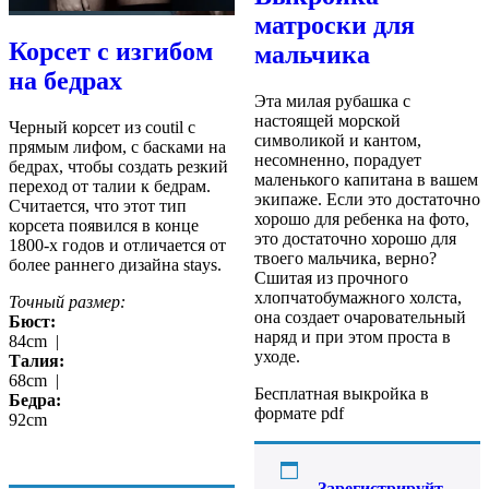
матроски для
Корсет с изгибом
мальчика
на бедрах
Эта милая рубашка с
настоящей морской
Черный корсет из coutil с
символикой и кантом,
прямым лифом, с басками на
несомненно, порадует
бедрах, чтобы создать резкий
маленького капитана в вашем
переход от талии к бедрам.
экипаже. Если это достаточно
Считается, что этот тип
хорошо для ребенка на фото,
корсета появился в конце
это достаточно хорошо для
1800-х годов и отличается от
твоего мальчика, верно?
более раннего дизайна stays.
Сшитая из прочного
хлопчатобумажного холста,
Точный размер:
она создает очаровательный
Бюст:
наряд и при этом проста в
84cm |
уходе.
Талия:
68cm |
Бесплатная выкройка в
Бедра:
формате pdf
92cm
Зарегистрируйт