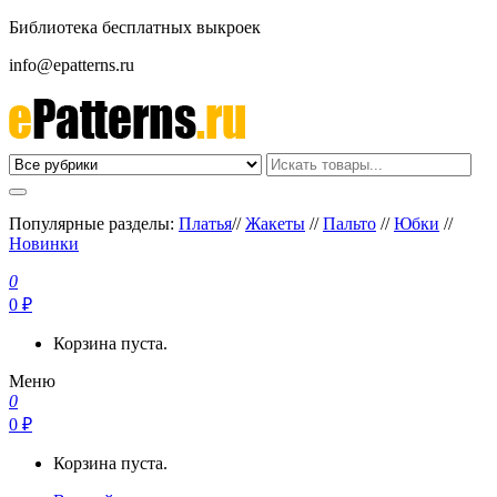
Библиотека бесплатных выкроек
info@epatterns.ru
Бесплатные выкройки скачать
Бесплатные выкройки
Популярные разделы:
Платья
//
Жакеты
//
Пальто
//
Юбки
//
Новинки
0
0 ₽
Корзина пуста.
Меню
0
0 ₽
Корзина пуста.