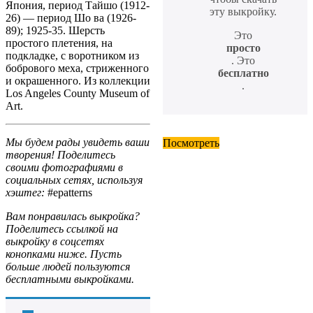
Япония, период Тайшо (1912-
эту выкройку.
26) — период Шо ва (1926-
89); 1925-35. Шерсть
Это
простого плетения, на
просто
подкладке, с воротником из
. Это
бобрового меха, стриженного
бесплатно
и окрашенного. Из коллекции
.
Los Angeles County Museum of
Art.
Мы будем рады увидеть ваши
Посмотреть
творения! Поделитесь
своими фотографиями в
социальных сетях, используя
хэштег:
#epatterns
Вам понравилась выкройка?
Поделитесь ссылкой на
выкройку в соцсетях
конопками ниже. Пусть
больше людей пользуются
бесплатными выкройками.