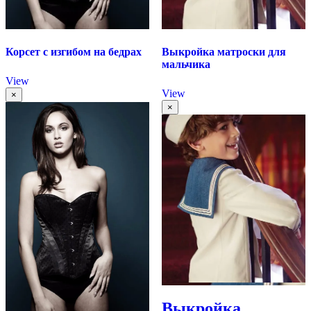
Корсет с изгибом на бедрах
Выкройка матроски для
мальчика
View
View
×
×
Выкройка