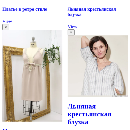
Платье в ретро стиле
Льняная крестьянская
блузка
View
View
×
×
Льняная
крестьянская
блузка