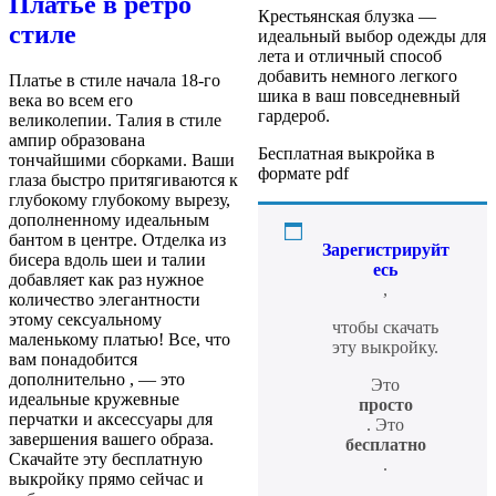
Платье в ретро
Крестьянская блузка —
стиле
идеальный выбор одежды для
лета и отличный способ
добавить немного легкого
Платье в стиле начала 18-го
шика в ваш повседневный
века во всем его
гардероб.
великолепии. Талия в стиле
ампир образована
Бесплатная выкройка в
тончайшими сборками. Ваши
формате pdf
глаза быстро притягиваются к
глубокому глубокому вырезу,
дополненному идеальным
бантом в центре. Отделка из
Зарегистрируйт
бисера вдоль шеи и талии
есь
добавляет как раз нужное
,
количество элегантности
этому сексуальному
чтобы скачать
маленькому платью! Все, что
эту выкройку.
вам понадобится
дополнительно , — это
Это
идеальные кружевные
просто
перчатки и аксессуары для
. Это
завершения вашего образа.
бесплатно
Скачайте эту бесплатную
.
выкройку прямо сейчас и