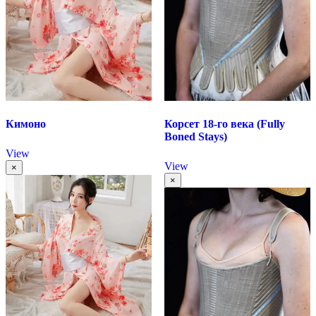
Кимоно
Корсет 18-го века (Fully
Boned Stays)
View
View
×
×