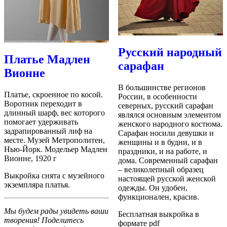
Русский народный
Платье Мадлен
сарафан
Вионне
В большинстве регионов
Платье, скроенное по косой.
России, в особенности
Воротник переходит в
северных, русский сарафан
длинный шарф, вес которого
являлся основным элементом
помогает удерживать
женского народного костюма.
задрапированный лиф на
Сарафан носили девушки и
месте. Музей Метрополитен,
женщины и в будни, и в
Нью-Йорк. Модельер Мадлен
праздники, и на работе, и
Вионне, 1920 г
дома. Современный сарафан
– великолепный образец
Выкройка снята с музейного
настоящей русской женской
экземпляра платья.
одежды. Он удобен,
функционален, красив.
Мы будем рады увидеть ваши
Бесплатная выкройка в
творения! Поделитесь
формате pdf