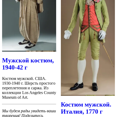
Мужской костюм,
1940-42 г
Костюм мужской. США.
1930-1940 г. Шерсть простого
переплетения и саржа. Из
коллекции Los Angeles County
Museum of Art.
Костюм мужской.
Италия, 1770 г
Мы будем рады увидеть ваши
творения! Поделитесь