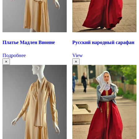
Платье Мадлен Вионне
Русский народный сарафан
Подробнее
View
×
×