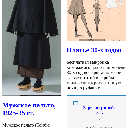
Платье 30-х годов
Бесплатная выкройка
винтажного платья по модели
30-х годов с кроем по косой.
Также по этой выкройке
можно сшить романтичную
ночную рубашку.
Мужское пальто,
Зарегистрируйт
1925-35 гг.
есь
,
Мужское пальто (Тонби)
чтобы скачать