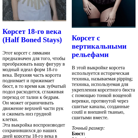
Корсет 18-го века
Корсет с
(Half Boned Stays)
вертикальными
Этот корсет с лямками
рельефами
предназначен для того, чтобы
преобразовать вашу фигуру в
В этой выкройке корсета
модный идеал форм 18-го
используется историческая
века. Верхняя часть корсета
техника, называемая pipping;
поднимает и прижимает
техника, используемая для
бюст, в то время как зубчатый
укрепления корсетного бюста
подол расходится, сглаживая
с помощью тонкой вощеной
переход от талии к бедрам.
веревки, протянутой через
Он может ограничивать
сшитые каналы, созданные
движение верхней части рук
coutil и внешней тканью,
и сжимать низ грудной
сшитыми вместе.
клетки.
Эта выкройка воспроизводит
Точный размер:
сохранившихся до наших
Бюст:
дней корсеты 18-го века в