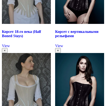
Корсет 18-го века (Half
Корсет с вертикальными
Boned Stays)
рельефами
View
View
×
×