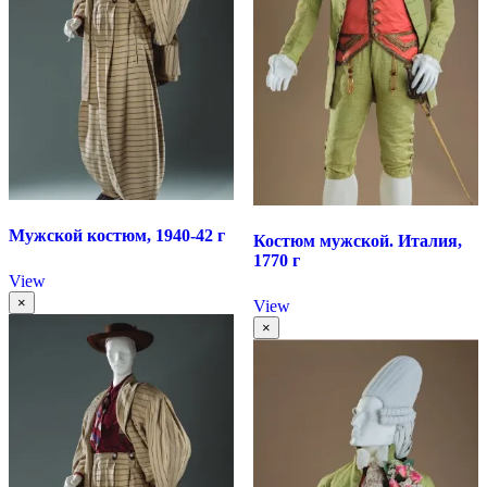
Мужской костюм, 1940-42 г
Костюм мужской. Италия,
1770 г
View
×
View
×