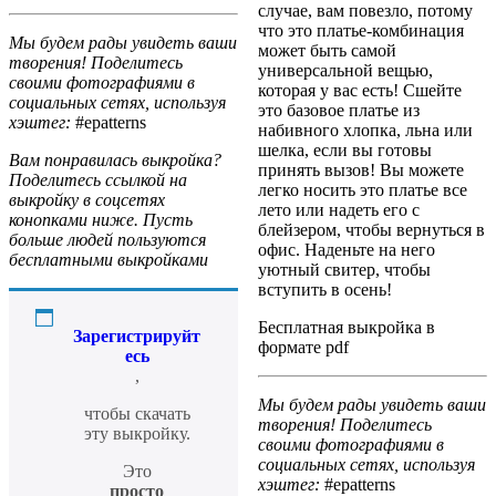
случае, вам повезло, потому
что это платье-комбинация
Мы будем рады увидеть ваши
может быть самой
творения! Поделитесь
универсальной вещью,
своими фотографиями в
которая у вас есть! Сшейте
социальных сетях, используя
это базовое платье из
хэштег:
#epatterns
набивного хлопка, льна или
шелка, если вы готовы
Вам понравилась выкройка?
принять вызов! Вы можете
Поделитесь ссылкой на
легко носить это платье все
выкройку в соцсетях
лето или надеть его с
конопками ниже. Пусть
блейзером, чтобы вернуться в
больше людей пользуются
офис. Наденьте на него
бесплатными выкройками
уютный свитер, чтобы
вступить в осень!
Бесплатная выкройка в
Зарегистрируйт
формате pdf
есь
,
Мы будем рады увидеть ваши
чтобы скачать
творения! Поделитесь
эту выкройку.
своими фотографиями в
социальных сетях, используя
Это
хэштег:
#epatterns
просто