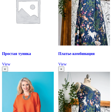
Простая туника
Платье-комбинация
View
View
×
×