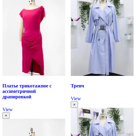
Платье трикотажное с
Тренч
ассиметричной
драпировкой
View
×
View
×