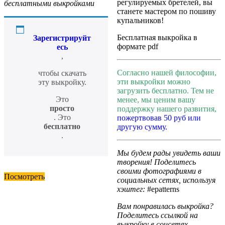
регулируемых бретелей, вы
бесплатными выкройками
станете мастером по пошиву
купальников!
Бесплатная выкройка в
Зарегистрируйт
формате pdf
есь
,
Согласно нашей философии,
чтобы скачать
эти выкройки можно
эту выкройку.
загрузить бесплатно. Тем не
Это
менее, мы ценим вашу
просто
поддержку нашего развития,
. Это
пожертвовав 50 руб или
бесплатно
другую сумму.
.
Мы будем рады увидеть ваши
творения! Поделитесь
своими фотографиями в
Посмотреть
социальных сетях, используя
хэштег:
#epatterns
Вам понравилась выкройка?
Поделитесь ссылкой на
выкройку в соцсетях