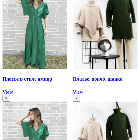
Платье в стиле ампир
Платье, пончо, шапка
View
View
×
×