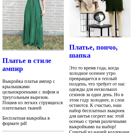
Платье, пончо,
шапка
Платье в стиле
ампир
Это то время года, когда
холодное осеннее утро
превращается в теплый
Выкройка платья ампир с
полдень, что требует от нас
крылышками
одежды для нескольких
цельнокроеными с лифом и
сезонов за один день. Но в
треугольным вырезом.
этом году холоднее, и слои
Пошив из легких струящихся
остаются. К счастью, наш
плательных тканей
набор бесплатных выкроек
для шитья согреет вас этой
Бесплатная выкройка в
осенью с тремя различными
формате pdf
выкройками на выбор!
Сшитый из нашей
коллекции