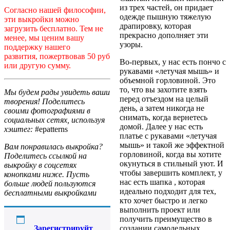
из трех частей, он придает
Согласно нашей философии,
одежде пышную тяжелую
эти выкройки можно
драпировку, которая
загрузить бесплатно. Тем не
прекрасно дополняет эти
менее, мы ценим вашу
узоры.
поддержку нашего
развития, пожертвовав 50 руб
Во-первых, у нас есть пончо с
или другую сумму.
рукавами «летучая мышь» и
объемной горловиной. Это
то, что вы захотите взять
Мы будем рады увидеть ваши
перед отъездом на целый
творения! Поделитесь
день, а затем никогда не
своими фотографиями в
снимать, когда вернетесь
социальных сетях, используя
домой. Далее у нас есть
хэштег:
#epatterns
платье с рукавами «летучая
мышь» и такой же эффектной
Вам понравилась выкройка?
горловиной, когда вы хотите
Поделитесь ссылкой на
окунуться в стильный уют. И
выкройку в соцсетях
чтобы завершить комплект, у
конопками ниже. Пусть
нас есть шапка , которая
больше людей пользуются
идеально подходит для тех,
бесплатными выкройками
кто хочет быстро и легко
выполнить проект или
получить преимущество в
создании самодельных
Зарегистрируйт