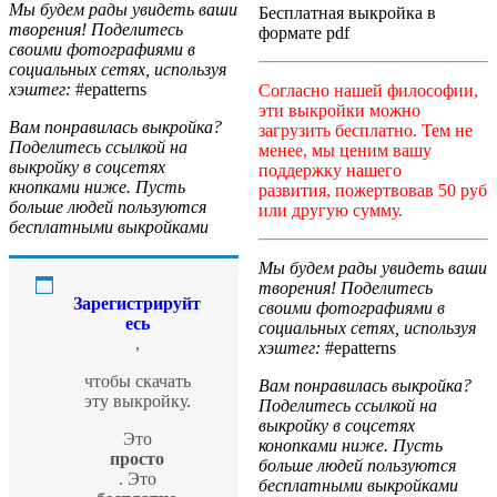
Мы будем рады увидеть ваши
Бесплатная выкройка в
творения! Поделитесь
формате pdf
своими фотографиями в
социальных сетях, используя
хэштег:
#epatterns
Согласно нашей философии,
эти выкройки можно
Вам понравилась выкройка?
загрузить бесплатно. Тем не
Поделитесь ссылкой на
менее, мы ценим вашу
выкройку в соцсетях
поддержку нашего
кнопками ниже. Пусть
развития, пожертвовав 50 руб
больше людей пользуются
или другую сумму.
бесплатными выкройками
Мы будем рады увидеть ваши
творения! Поделитесь
Зарегистрируйт
своими фотографиями в
есь
социальных сетях, используя
,
хэштег:
#epatterns
чтобы скачать
Вам понравилась выкройка?
эту выкройку.
Поделитесь ссылкой на
выкройку в соцсетях
Это
конопками ниже. Пусть
просто
больше людей пользуются
. Это
бесплатными выкройками