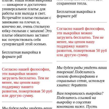
платье. Наша новая выкройка
сохранения тепла.
— шикарное и достаточно
универсальное платье для
Бесплатная выкройка в
работы или выхода в свет.
формате pdf
Встречайте платье-тюльпан с
завязками на плечах и,
конечно же, очень стильную
Согласно нашей философии,
юбку-тюльпан с запахом! Это
эти выкройки можно
платье обязательно заставит
загрузить бесплатно. Тем не
вас почувствовать себя
менее, мы ценим вашу
суперзвездой этой осенью.
поддержку нашего
развития, пожертвовав 50 руб
Бесплатная выкройка в
или другую сумму.
формате pdf
Мы будем рады увидеть ваши
Согласно нашей философии,
творения! Поделитесь
эти выкройки можно
своими фотографиями в
загрузить бесплатно. Тем не
социальных сетях, используя
менее, мы ценим вашу
хэштег:
#epatterns
поддержку нашего
развития, пожертвовав 50 руб
Вам понравилась выкройка?
или другую сумму.
Поделитесь ссылкой на
выкройку в соцсетях
конопками ниже. Пусть
Мы будем рады увидеть ваши