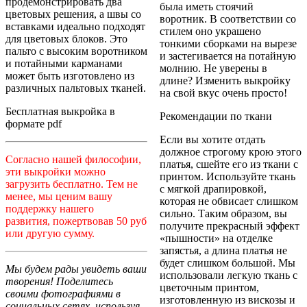
продемонстрировать два
была иметь стоячий
цветовых решения, а швы со
воротник. В соответствии со
вставками идеально подходят
стилем оно украшено
для цветовых блоков. Это
тонкими сборками на вырезе
пальто с высоким воротником
и застегивается на потайную
и потайными карманами
молнию. Не уверены в
может быть изготовлено из
длине? Изменить выкройку
различных пальтовых тканей
.
на свой вкус очень просто!
Бесплатная выкройка в
Рекомендации по ткани
формате pdf
Если вы хотите отдать
должное строгому крою этого
Согласно нашей философии,
платья, сшейте его из ткани с
эти выкройки можно
принтом. Используйте ткань
загрузить бесплатно. Тем не
с мягкой драпировкой,
менее, мы ценим вашу
которая не обвисает слишком
поддержку нашего
сильно. Таким образом, вы
развития, пожертвовав 50 руб
получите прекрасный эффект
или другую сумму.
«пышности» на отделке
запястья, а длина платья не
будет слишком большой. Мы
Мы будем рады увидеть ваши
использовали легкую ткань с
творения! Поделитесь
цветочным принтом,
своими фотографиями в
изготовленную из вискозы и
социальных сетях, используя