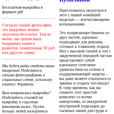
Бесплатная выкройка в
Приготовьтесь окунуться в
формате pdf
лето с нашей новейшей
моделью — впечатляющими
купальниками.
Согласно нашей философии,
эти выкройки можно
Это потрясающее бикини из
загрузить бесплатно. Тем не
двух частей, идеально
менее, мы ценим вашу
подходящее для девушек,
поддержку нашего
готовых к пляжному отдыху.
развития, пожертвовав 50 руб
Низ с высокой талией и топ с
или другую сумму.
закрученной передней частью
представляют собой
идеальное сочетание
Мы будем рады увидеть ваши
удовольствия на солнце и
творения! Поделитесь
поддерживающей защиты –
своими фотографиями в
вы даже можете отказаться от
социальных сетях, используя
завязки и создать топ-бандо!
хэштег:
#epatterns
К тому времени, как вы
сошьете этот простой
Вам понравилась выкройка?
комплект со всеми
Поделитесь ссылкой на
наворотами, от аккуратной
выкройку в соцсетях
внутренней подкладки до
конопками ниже. Пусть
съемных чашек для груди и
больше людей пользуются