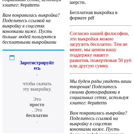
шерсти.
хэштег:
#epatterns
Бесплатная выкройка в
Вам понравилась выкройка?
формате pdf
Поделитесь ссылкой на
выкройку в соцсетях
конопками ниже. Пусть
Согласно нашей философии,
больше людей пользуются
эти выкройки можно
бесплатными выкройками
загрузить бесплатно. Тем не
менее, мы ценим вашу
поддержку нашего
развития, пожертвовав 50 руб
Зарегистрируйт
или другую сумму.
есь
,
Мы будем рады увидеть ваши
чтобы скачать
творения! Поделитесь
эту выкройку.
своими фотографиями в
социальных сетях, используя
Это
хэштег:
#epatterns
просто
. Это
Вам понравилась выкройка?
бесплатно
Поделитесь ссылкой на
.
выкройку в соцсетях
конопками ниже. Пусть