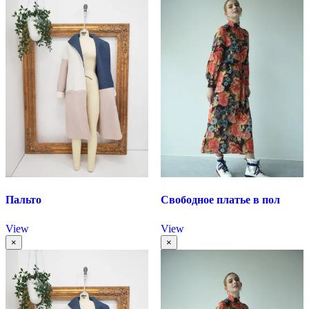
Пальто
Свободное платье в пол
View
View
×
×