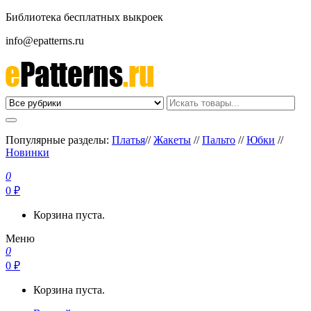
Библиотека бесплатных выкроек
info@epatterns.ru
Бесплатные выкройки скачать
Бесплатные выкройки
Популярные разделы:
Платья
//
Жакеты
//
Пальто
//
Юбки
//
Новинки
0
0 ₽
Корзина пуста.
Меню
0
0 ₽
Корзина пуста.