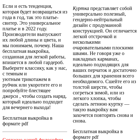
Если и есть тенденция,
Куртка
представляет собой
которая будет возвращаться из
универсально полезный,
года в год, так это платье-
гендерно-нейтральный
свитер. Это универсальное
дизайн с продуманной
платье и в 2022 году.
конструкцией. Он отличается
Производители выпускают
легкой отстрочкой и
их любой длины и цвета, и
несколькими
мы понимаем, почему. Наша
очаровательными плоскими
бесплатная выкройка,
швами. Не говоря уже о
созданная для легкой работы,
накладных карманах,
впишется в любой гардероб.
идеально подходящих для
Выберите классику, как у нас,
ваших перчаток и достаточно
с темным и
больших для хранения всего
уютным трикотажем в
необходимого. Сшейте его из
рубчик или укоротите его и
толстой шерсти, чтобы
попробуйте блестящее
согреться зимой, или из
джерси , чтобы создать наряд,
легкого хлопка, чтобы
который идеально подходит
сделать летнюю куртку —
для вечернего выхода!
такую ​​выкройку вам
захочется повторять снова и
Бесплатная выкройка в
снова.
формате pdf
Бесплатная выкройка в
формате pdf
Согласно нашей философии,