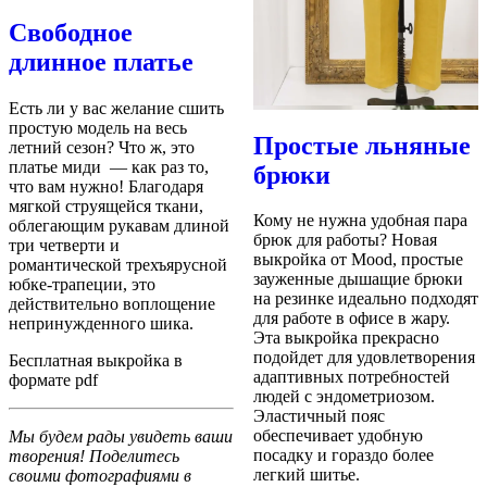
Свободное
длинное платье
Есть ли у вас желание сшить
простую модель на весь
Простые льняные
летний сезон? Что ж, это
платье миди — как раз то,
брюки
что вам нужно! Благодаря
мягкой струящейся ткани,
Кому не нужна удобная пара
облегающим рукавам длиной
брюк для работы? Новая
три четверти и
выкройка от Mood, простые
романтической трехъярусной
зауженные дышащие брюки
юбке-трапеции, это
на резинке идеально подходят
действительно воплощение
для работе в офисе в жару.
непринужденного шика.
Эта выкройка прекрасно
подойдет для удовлетворения
Бесплатная выкройка в
адаптивных потребностей
формате pdf
людей с эндометриозом.
Эластичный пояс
обеспечивает удобную
Мы будем рады увидеть ваши
посадку и гораздо более
творения! Поделитесь
легкий шитье.
своими фотографиями в