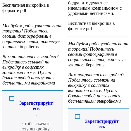
бедра, что делает ее
Бесплатная выкройка в
идеальным компаньоном с
формате pdf
удобными леггинсами.
Бесплатная выкройка в
Мы будем рады увидеть ваши
формате pdf
творения! Поделитесь
своими фотографиями в
социальных сетях, используя
Мы будем рады увидеть ваши
хэштег:
#epatterns
творения! Поделитесь
своими фотографиями в
Вам понравилась выкройка?
социальных сетях, используя
Поделитесь ссылкой на
хэштег:
#epatterns
выкройку в соцсетях
конопками ниже. Пусть
Вам понравилась выкройка?
больше людей пользуются
Поделитесь ссылкой на
бесплатными выкройками
выкройку в соцсетях
конопками ниже. Пусть
больше людей пользуются
бесплатными выкройками
Зарегистрируйт
есь
,
Зарегистрируйт
чтобы скачать
есь
эту выкройку.