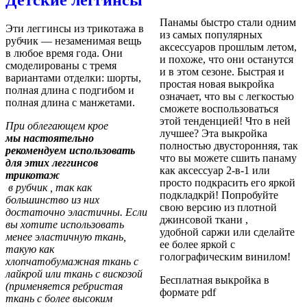
Панамы быстро стали одним
Эти леггинсы из трикотажа в
из самых популярных
рубчик — незаменимая вещь
аксессуаров прошлым летом,
в любое время года. Они
и похоже, что они останутся
смоделированы с тремя
и в этом сезоне. Быстрая и
вариантами отделки: шорты,
простая новая выкройка
полная длина с подгибом и
означает, что вы с легкостью
полная длина с манжетами.
сможете воспользоваться
этой тенденцией! Что в ней
При облегающем крое
лучшее? Эта выкройка
мы настоятельно
полностью двусторонняя, так
рекомендуем использовать
что вы можете сшить панаму
для этих леггинсов
как аксессуар 2-в-1 или
трикотаж
просто подкрасить его яркой
в рубчик , так как
подкладкрй! Попробуйте
большинство из них
свою версию из плотной
достаточно эластичны. Если
джинсовой ткани
,
вы хотите использовать
удобной
саржи
или сделайте
менее эластичную ткань,
ее более яркой с
такую ​​как
голографическим
винилом
!
хлопчатобумажная ткань с
лайкрой или ткань с вискозой
Бесплатная выкройка в
(применяется ребристая
формате pdf
ткань с более высоким