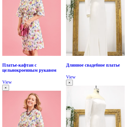
Платье-кафтан с
Длинное свадебное платье
цельнокроенным рукавом
View
View
×
×