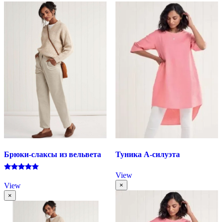
Брюки-слаксы из вельвета
Туника А-силуэта
View
Оценка
5.00
View
×
из 5
×