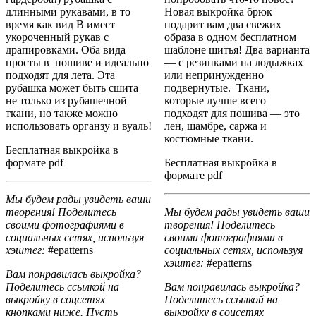
длинными рукавами, в то
Новая выкройка брюк
время как вид В имеет
подарит вам два свежих
укороченный рукав с
образа в одном бесплатном
драпировками. Оба вида
шаблоне шитья! Два варианта
просты в пошиве и идеально
— с резинками на лодыжках
подходят для лета. Эта
или непринужденно
рубашка может быть сшита
подвернутые. Ткани,
не только из рубашечной
которые лучше всего
ткани, но также можно
подходят для пошива — это
использовать органзу и вуаль!
лен, шамбре, саржа и
костюмные ткани.
Бесплатная выкройка в
формате pdf
Бесплатная выкройка в
формате pdf
Мы будем рады увидеть ваши
творения! Поделитесь
Мы будем рады увидеть ваши
своими фотографиями в
творения! Поделитесь
социальных сетях, используя
своими фотографиями в
хэштег:
#epatterns
социальных сетях, используя
хэштег:
#epatterns
Вам понравилась выкройка?
Поделитесь ссылкой на
Вам понравилась выкройка?
выкройку в соцсетях
Поделитесь ссылкой на
кнопками ниже. Пусть
выкройку в соцсетях