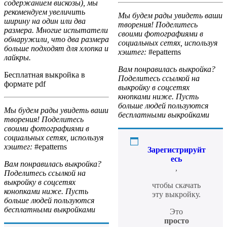
содержанием вискозы), мы
рекомендуем увеличить
Мы будем рады увидеть ваши
ширину на один или два
творения! Поделитесь
размера. Многие испытатели
своими фотографиями в
обнаружили, что два размера
социальных сетях, используя
больше подходят для хлопка и
хэштег:
#epatterns
лайкры.
Вам понравилась выкройка?
Бесплатная выкройка в
Поделитесь ссылкой на
формате pdf
выкройку в соцсетях
кнопками ниже. Пусть
больше людей пользуются
Мы будем рады увидеть ваши
бесплатными выкройками
творения! Поделитесь
своими фотографиями в
социальных сетях, используя
хэштег:
#epatterns
Зарегистрируйт
есь
Вам понравилась выкройка?
,
Поделитесь ссылкой на
выкройку в соцсетях
чтобы скачать
конопками ниже. Пусть
эту выкройку.
больше людей пользуются
бесплатными выкройками
Это
просто