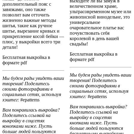
выходите ли вы замуж в
дополнительный пояс с
величественном храме,
завязками, оно также
ультрасовременном музее или
позволит вам отточить
живописной винодельне, это
жизненно важные методы
универсальное
шитья, такие как ручное
очаровательное платье вас
шитье, вырезание кривых и
почувствовать себя
прикрепление косой бейки —
королевой в день вашей
плюс, у выкройки всего три
свадьбы!
детали!
Бесплатная выкройка в
Бесплатная выкройка в
формате pdf
формате pdf
Мы будем рады увидеть ваши
Мы будем рады увидеть ваши
творения! Поделитесь
творения! Поделитесь
своими фотографиями в
своими фотографиями в
социальных сетях, используя
социальных сетях, используя
хэштег:
#epatterns
хэштег:
#epatterns
Вам понравилась выкройка?
Вам понравилась выкройка?
Поделитесь ссылкой на
Поделитесь ссылкой на
выкройку в соцсетях
выкройку в соцсетях
кнопками ниже. Пусть
конопками ниже. Пусть
больше людей пользуются
больше людей пользуются
бесплатными выкройками