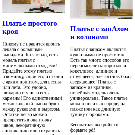
Платье простого
Платье с запАхом
кроя
и воланами
Никому не нравится кроить
лекала с большими
Платья с запахом являются
выпадами. К счастью, есть
культовыми не просто так.
модель платья с
Есть так много способов его
минимальными отходами!
переосмыслить: короткое и
Придайте этому платью
кокетливое, длинное и
изюминку, сшив его из ткани
струящееся, элегантное, бохо,
с ярким принтом, для весны
сверкающее! Платье с
или лета. Это удобно,
запахом из крапивы,
шикарно и у него есть
новейшая модель очень
карманы! Его единственный
универсальна. Такое платье
межлекальный выпад будет
можно носить в городе, на
между рукавами и вырезом, .
пляже или как длинную
Остатки легко можно
тунику с брюками.
превратить в окантовку
Бесплатная выкройка в
швов, декоративную
формате pdf
аппликацию или сохранить