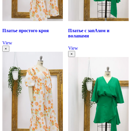
Платье простого кроя
Платье с запАхом и
воланами
View
View
×
×