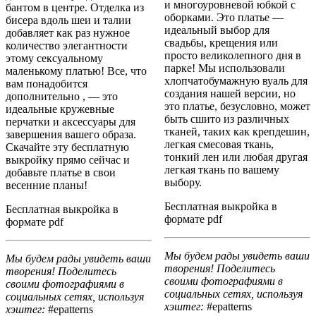
и многоуровневой юбкой с
бантом в центре. Отделка из
оборками. Это платье —
бисера вдоль шеи и талии
идеальный выбор для
добавляет как раз нужное
свадьбы, крещения или
количество элегантности
просто великолепного дня в
этому сексуальному
парке! Мы использовали
маленькому платью! Все, что
хлопчатобумажную вуаль для
вам понадобится
создания нашей версии, но
дополнительно , — это
это платье, безусловно, может
идеальные кружевные
быть сшито из различных
перчатки и аксессуары для
тканей, таких как крепдешин,
завершения вашего образа.
легкая смесовая ткань,
Скачайте эту бесплатную
тонкий лен или любая другая
выкройку прямо сейчас и
легкая ткань по вашему
добавьте платье в свои
выбору.
весенние планы!
Бесплатная выкройка в
Бесплатная выкройка в
формате pdf
формате pdf
Мы будем рады увидеть ваши
Мы будем рады увидеть ваши
творения! Поделитесь
творения! Поделитесь
своими фотографиями в
своими фотографиями в
социальных сетях, используя
социальных сетях, используя
хэштег:
#epatterns
хэштег:
#epatterns