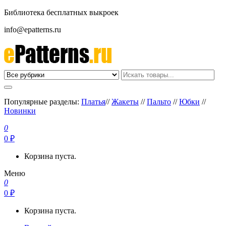
Библиотека бесплатных выкроек
info@epatterns.ru
Бесплатные выкройки скачать
Бесплатные выкройки
Популярные разделы:
Платья
//
Жакеты
//
Пальто
//
Юбки
//
Новинки
0
0 ₽
Корзина пуста.
Меню
0
0 ₽
Корзина пуста.