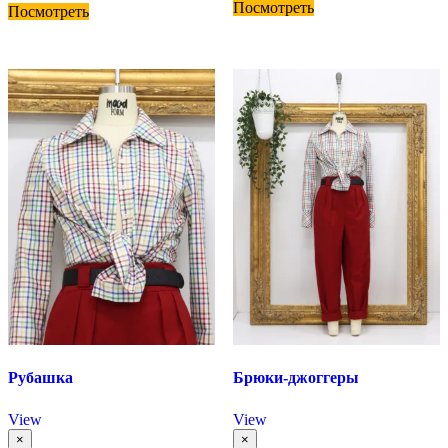
Посмотреть
Посмотреть
Рубашка
Брюки-джоггеры
View
View
×
×