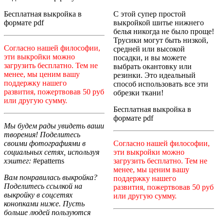
С этой супер простой
Бесплатная выкройка в
выкройкой шитье нижнего
формате pdf
белья никогда не было проще!
Трусики могут быть
низкой,
Согласно нашей философии,
средней или высокой
эти выкройки можно
посадки, и вы можете
загрузить бесплатно. Тем не
выбрать окантовку или
менее, мы ценим вашу
резинки.
Это идеальный
поддержку нашего
способ использовать все эти
развития, пожертвовав 50 руб
обрезки ткани!
или другую сумму.
Бесплатная выкройка в
формате pdf
Мы будем рады увидеть ваши
творения! Поделитесь
Согласно нашей философии,
своими фотографиями в
эти выкройки можно
социальных сетях, используя
загрузить бесплатно. Тем не
хэштег:
#epatterns
менее, мы ценим вашу
Вам понравилась выкройка?
поддержку нашего
Поделитесь ссылкой на
развития, пожертвовав 50 руб
выкройку в соцсетях
или другую сумму.
конопками ниже. Пусть
больше людей пользуются