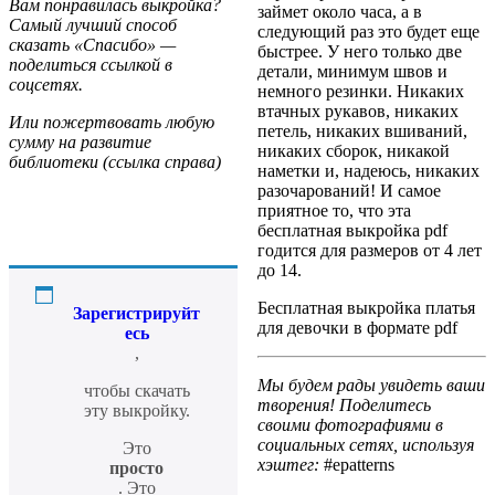
Вам понравилась выкройка?
займет около часа, а в
Самый лучший способ
следующий раз это будет еще
сказать «Спасибо» —
быстрее. У него только две
поделиться ссылкой в
детали, минимум швов и
соцсетях.
немного резинки. Никаких
втачных рукавов, никаких
Или пожертвовать любую
петель, никаких вшиваний,
сумму на развитие
никаких сборок, никакой
библиотеки (ссылка справа)
наметки и, надеюсь, никаких
разочарований! И самое
приятное то, что эта
бесплатная выкройка pdf
годится для размеров от 4 лет
до 14.
Бесплатная выкройка платья
Зарегистрируйт
для девочки в формате pdf
есь
,
Мы будем рады увидеть ваши
чтобы скачать
творения! Поделитесь
эту выкройку.
своими фотографиями в
социальных сетях, используя
Это
хэштег:
#epatterns
просто
. Это