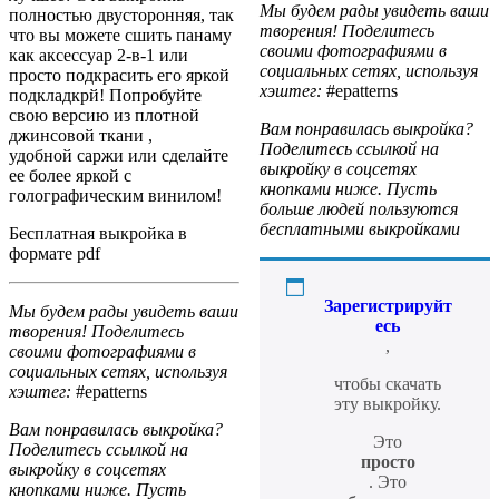
Мы будем рады увидеть ваши
полностью двусторонняя, так
творения! Поделитесь
что вы можете сшить панаму
своими фотографиями в
как аксессуар 2-в-1 или
социальных сетях, используя
просто подкрасить его яркой
хэштег:
#epatterns
подкладкрй! Попробуйте
свою версию из плотной
Вам понравилась выкройка?
джинсовой ткани
,
Поделитесь ссылкой на
удобной
саржи
или сделайте
выкройку в соцсетях
ее более яркой с
кнопками ниже. Пусть
голографическим
винилом
!
больше людей пользуются
бесплатными выкройками
Бесплатная выкройка в
формате pdf
Зарегистрируйт
Мы будем рады увидеть ваши
есь
творения! Поделитесь
,
своими фотографиями в
социальных сетях, используя
чтобы скачать
хэштег:
#epatterns
эту выкройку.
Вам понравилась выкройка?
Это
Поделитесь ссылкой на
просто
выкройку в соцсетях
. Это
кнопками ниже. Пусть