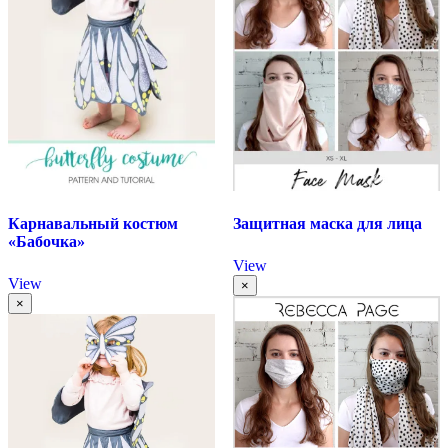
Карнавальный костюм
Защитная маска для лица
«Бабочка»
View
View
×
×