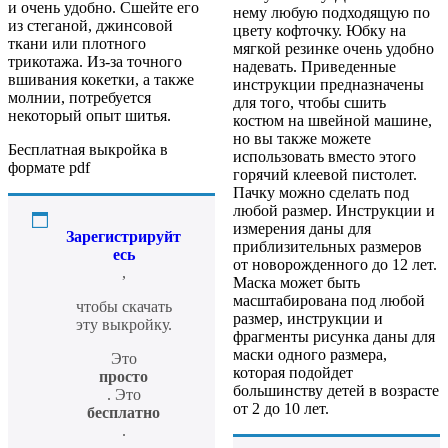
и очень удобно. Сшейте его
нему любую подходящую по
из стеганой, джинсовой
цвету кофточку. Юбку на
ткани или плотного
мягкой резинке очень удобно
трикотажа. Из-за точного
надевать. Приведенные
вшивания кокетки, а также
инструкции предназначены
молнии, потребуется
для того, чтобы сшить
некоторый опыт шитья.
костюм на швейной машине,
но вы также можете
Бесплатная выкройка в
использовать вместо этого
формате pdf
горячий клеевой пистолет.
Пачку можно сделать под
любой размер. Инструкции и
измерения даны для
Зарегистрируйт
приблизительных размеров
есь
от новорожденного до 12 лет.
,
Маска может быть
масштабирована под любой
чтобы скачать
размер, инструкции и
эту выкройку.
фрагменты рисунка даны для
маски одного размера,
Это
которая подойдет
просто
большинству детей в возрасте
. Это
от 2 до 10 лет.
бесплатно
.