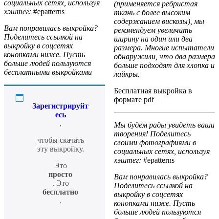
социальных сетях, используя
(применяется ребристая
хэштег:
#epatterns
ткань с более высоким
содержанием вискозы), мы
Вам понравилась выкройка?
рекомендуем увеличить
Поделитесь ссылкой на
ширину на один или два
выкройку в соцсетях
размера. Многие испытатели
конопками ниже. Пусть
обнаружили, что два размера
больше людей пользуются
больше подходят для хлопка и
бесплатными выкройками
лайкры.
Бесплатная выкройка в
формате pdf
Зарегистрируйт
есь
,
Мы будем рады увидеть ваши
творения! Поделитесь
чтобы скачать
своими фотографиями в
эту выкройку.
социальных сетях, используя
хэштег:
#epatterns
Это
просто
Вам понравилась выкройка?
. Это
Поделитесь ссылкой на
бесплатно
выкройку в соцсетях
.
конопками ниже. Пусть
больше людей пользуются