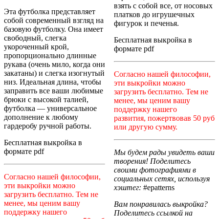
взять с собой все, от носовых
Эта футболка представляет
платков до игрушечных
собой современный взгляд на
фигурок и печенья.
базовую футболку. Она имеет
свободный, слегка
Бесплатная выкройка в
укороченный крой,
формате pdf
пропорционально длинные
рукава (очень мило, когда они
закатаны) и слегка изогнутый
Согласно нашей философии,
низ. Идеальная длина, чтобы
эти выкройки можно
заправить все ваши любимые
загрузить бесплатно. Тем не
брюки с высокой талией,
менее, мы ценим вашу
футболка — универсальное
поддержку нашего
дополнение к любому
развития, пожертвовав 50 руб
гардеробу ручной работы.
или другую сумму.
Бесплатная выкройка в
формате pdf
Мы будем рады увидеть ваши
творения! Поделитесь
своими фотографиями в
Согласно нашей философии,
социальных сетях, используя
эти выкройки можно
хэштег:
#epatterns
загрузить бесплатно. Тем не
менее, мы ценим вашу
Вам понравилась выкройка?
поддержку нашего
Поделитесь ссылкой на