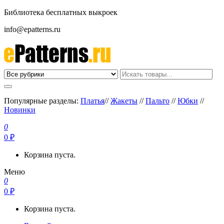
Библиотека бесплатных выкроек
info@epatterns.ru
Бесплатные выкройки скачать
Бесплатные выкройки
Популярные разделы:
Платья
//
Жакеты
//
Пальто
//
Юбки
//
Новинки
0
0 ₽
Корзина пуста.
Меню
0
0 ₽
Корзина пуста.