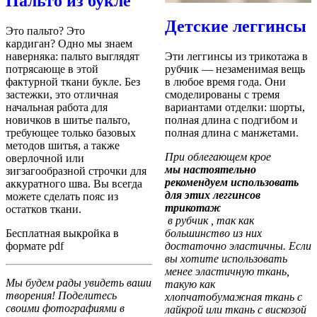
Пальто из букле
Детские леггинсы
Это пальто?
Это
кардиган?
Одно мы знаем
Эти леггинсы из трикотажа в
наверняка: пальто выглядят
рубчик — незаменимая вещь
потрясающе в этой
в любое время года. Они
фактурной ткани букле.
Без
смоделированы с тремя
застежки, это отличная
вариантами отделки: шорты,
начальная работа для
полная длина с подгибом и
новичков в шитье пальто,
полная длина с манжетами.
требующее только базовых
методов шитья, а также
При облегающем крое
оверлочной или
мы настоятельно
зигзагообразной строчки для
рекомендуем использовать
аккуратного шва.
Вы всегда
для этих леггинсов
можете сделать пояс из
трикотаж
остатков ткани.
в рубчик , так как
большинство из них
Бесплатная выкройка в
достаточно эластичны. Если
формате pdf
вы хотите использовать
менее эластичную ткань,
Мы будем рады увидеть ваши
такую ​​как
творения! Поделитесь
хлопчатобумажная ткань с
своими фотографиями в
лайкрой или ткань с вискозой