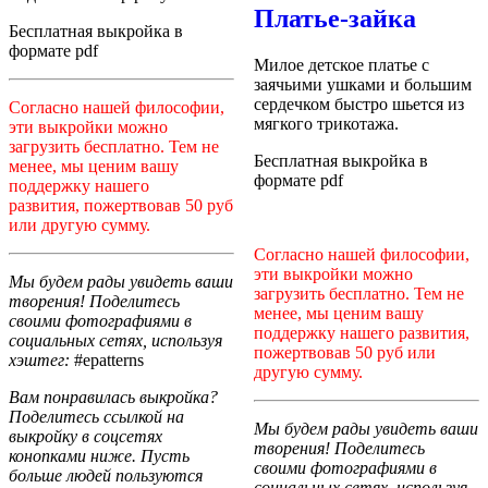
Платье-зайка
Бесплатная выкройка в
формате pdf
Милое детское платье с
заячьими ушками и большим
сердечком быстро шьется из
Согласно нашей философии,
мягкого трикотажа.
эти выкройки можно
загрузить бесплатно. Тем не
Бесплатная выкройка в
менее, мы ценим вашу
формате pdf
поддержку нашего
развития, пожертвовав 50 руб
или другую сумму.
Согласно нашей философии,
эти выкройки можно
Мы будем рады увидеть ваши
загрузить бесплатно. Тем не
творения! Поделитесь
менее, мы ценим вашу
своими фотографиями в
поддержку нашего развития,
социальных сетях, используя
пожертвовав 50 руб или
хэштег:
#epatterns
другую сумму.
Вам понравилась выкройка?
Поделитесь ссылкой на
Мы будем рады увидеть ваши
выкройку в соцсетях
творения! Поделитесь
конопками ниже. Пусть
своими фотографиями в
больше людей пользуются
социальных сетях, используя