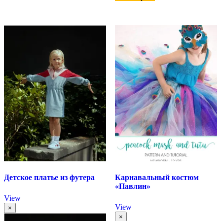
Детское платье из футера
Карнавальный костюм
«Павлин»
View
View
×
×