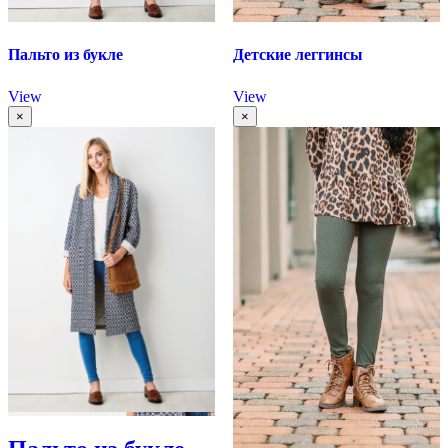
Пальто из букле
Детские леггинсы
View
View
×
×