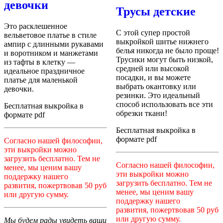
девочки
Трусы детские
Это расклешенное
С этой супер простой
вельветовое платье в стиле
выкройкой шитье нижнего
ампир с длинными рукавами
белья никогда не было проще!
и воротником и манжетами
Трусики могут быть
низкой,
из тафты в клетку —
средней или высокой
идеальное праздничное
посадки, и вы можете
платье для маленькой
выбрать окантовку или
девочки.
резинки.
Это идеальный
способ использовать все эти
Бесплатная выкройка в
обрезки ткани!
формате pdf
Бесплатная выкройка в
формате pdf
Согласно нашей философии,
эти выкройки можно
загрузить бесплатно. Тем не
Согласно нашей философии,
менее, мы ценим вашу
эти выкройки можно
поддержку нашего
загрузить бесплатно. Тем не
развития, пожертвовав 50 руб
менее, мы ценим вашу
или другую сумму.
поддержку нашего
развития, пожертвовав 50 руб
или другую сумму.
Мы будем рады увидеть ваши