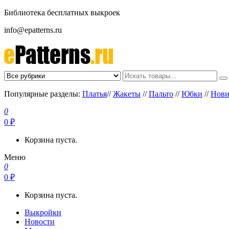
Библиотека бесплатных выкроек
info@epatterns.ru
Бесплатные выкройки скачать
Бесплатные выкройки
Популярные разделы:
Платья
//
Жакеты
//
Пальто
//
Юбки
//
Нови
0
0 ₽
Корзина пуста.
Меню
0
0 ₽
Корзина пуста.
Выкройки
Новости