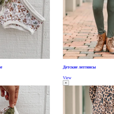
ие
Детские леггинсы
View
×