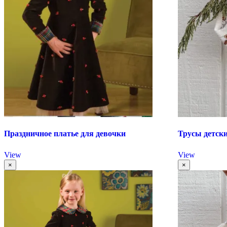
Праздничное платье для девочки
Трусы детск
View
View
×
×