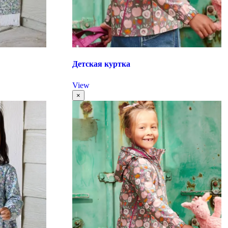
Детская куртка
View
×