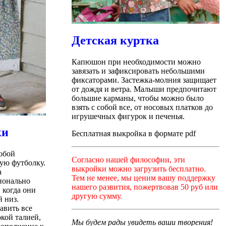
Детская куртка
Капюшон при необходимости можно
завязать и зафиксировать небольшими
фиксаторами.
Застежка-молния защищает
от дождя и ветра.
Малыши предпочитают
большие карманы, чтобы можно было
взять с собой все, от носовых платков до
игрушечных фигурок и печенья.
ки
Бесплатная выкройка в формате pdf
обой
Согласно нашей философии, эти
ую футболку.
выкройки можно загрузить бесплатно.
а
Тем не менее, мы ценим вашу поддержку
ионально
нашего развития, пожертвовав 50 руб или
 когда они
другую сумму.
й низ.
авить все
кой талией,
Мы будем рады увидеть ваши творения!