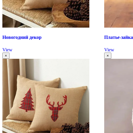
Новогодний декор
Платье-зайк
View
View
×
×