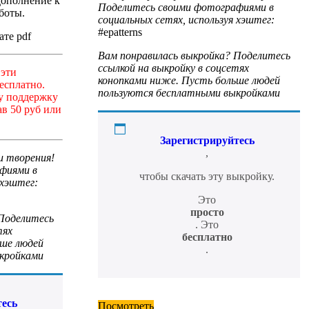
дополнение к
Поделитесь своими фотографиями в
боты.
социальных сетях, используя хэштег:
#epatterns
те pdf
Вам понравилась выкройка? Поделитесь
ссылкой на выкройку в соцсетях
 эти
конопками ниже. Пусть больше людей
есплатно.
пользуются бесплатными выкройками
у поддержку
в 50 руб или
Зарегистрируйтесь
,
и творения!
фиями в
чтобы скачать эту выкройку.
 хэштег:
Это
просто
 Поделитесь
. Это
тях
бесплатно
ьше людей
.
кройками
тесь
Посмотреть