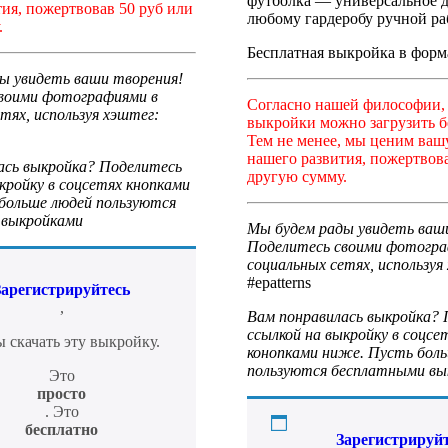
футболка — универсальное 
ия, пожертвовав 50 руб или
любому гардеробу ручной ра
.
Бесплатная выкройка в форма
ы увидеть ваши творения!
воими фотографиями в
Согласно нашей философии,
тях, используя хэштег:
выкройки можно загрузить б
Тем не менее, мы ценим ваш
нашего развития, пожертвова
ась выкройка? Поделитесь
другую сумму.
кройку в соцсетях кнопками
больше людей пользуются
 выкройками
Мы будем рады увидеть ваш
Поделитесь своими фотогра
социальных сетях, используя
#epatterns
Зарегистрируйтесь
,
Вам понравилась выкройка?
ссылкой на выкройку в соцсе
 скачать эту выкройку.
конопками ниже. Пусть бол
пользуются бесплатными вы
Это
просто
. Это
бесплатно
Зарегистрируй
.