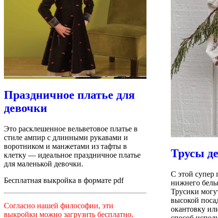
Праздничное платье для
девочки
Это расклешенное вельветовое платье в
стиле ампир с длинными рукавами и
воротником и манжетами из тафты в
Трусы д
клетку — идеальное праздничное платье
для маленькой девочки.
С этой супер
Бесплатная выкройка в формате pdf
нижнего бель
Трусики могу
высокой поса
Согласно нашей философии, эти
окантовку ил
выкройки можно загрузить бесплатно.
способ исполь