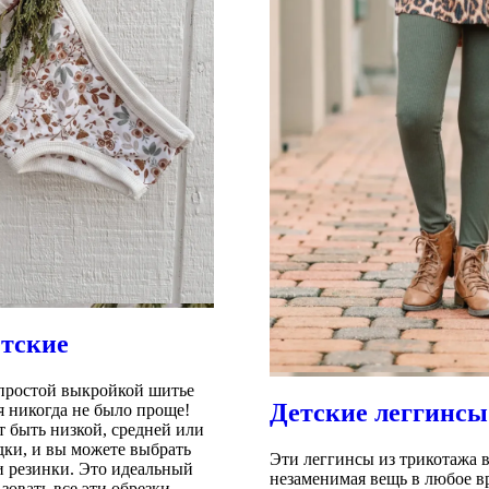
етские
 простой выкройкой шитье
Детские леггинсы
я никогда не было проще!
т быть
низкой, средней или
дки, и вы можете выбрать
Эти леггинсы из трикотажа 
и резинки.
Это идеальный
незаменимая вещь в любое вр
зовать все эти обрезки