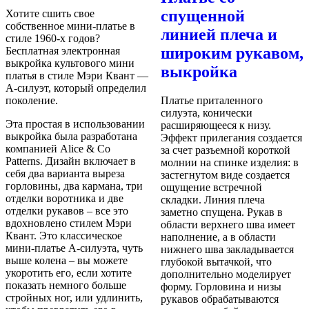
спущенной
Хотите сшить свое
собственное мини-платье в
линией плеча и
стиле 1960-х годов?
широким рукавом,
Бесплатная электронная
выкройка культового мини
выкройка
платья в стиле Мэри Квант —
А-силуэт, который определил
поколение.
Платье приталенного
силуэта, конически
Эта простая в использовании
расширяющееся к низу.
выкройка была разработана
Эффект прилегания создается
компанией Alice & Co
за счет разъемной короткой
Patterns. Дизайн включает в
молнии на спинке изделия: в
себя два варианта выреза
застегнутом виде создается
горловины, два кармана, три
ощущение встречной
отделки воротника и две
складки. Линия плеча
отделки рукавов – все это
заметно спущена. Рукав в
вдохновлено стилем Мэри
области верхнего шва имеет
Квант. Это классическое
наполнение, а в области
мини-платье А-силуэта, чуть
нижнего шва закладывается
выше колена – вы можете
глубокой вытачкой, что
укоротить его, если хотите
дополнительно моделирует
показать немного больше
форму. Горловина и низы
стройных ног, или удлинить,
рукавов обрабатываются