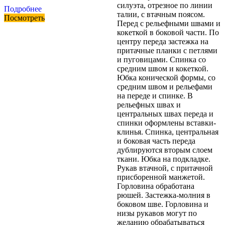
силуэта, отрезное по линии
Подробнее
талии, с втачным поясом.
Посмотреть
Перед с рельефными швами и
кокеткой в боковой части. По
центру переда застежка на
притачные планки с петлями
и пуговицами. Спинка со
средним швом и кокеткой.
Юбка конической формы, со
средним швом и рельефами
на переде и спинке. В
рельефных швах и
центральных швах переда и
спинки оформлены вставки-
клинья. Спинка, центральная
и боковая часть переда
дублируются вторым слоем
ткани. Юбка на подкладке.
Рукав втачной, с притачной
присборенной манжетой.
Горловина обработана
рюшей. Застежка-молния в
боковом шве. Горловина и
низы рукавов могут по
желанию обрабатываться