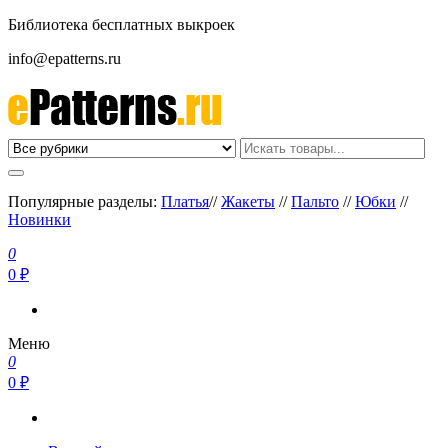
Библиотека бесплатных выкроек
info@epatterns.ru
Бесплатные выкройки скачать
Бесплатные выкройки
Популярные разделы:
Платья
//
Жакеты
//
Пальто
//
Юбки
//
Новинки
0
0 ₽
Меню
0
0 ₽