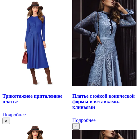
Трикотажное приталенное
Платье с юбкой конической
платье
формы и вставками-
клиньями
Подробнее
Подробнее
×
×