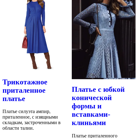
Трикотажное
Платье с юбкой
приталенное
конической
платье
формы и
Платье силуэта ампир,
вставками-
приталенное, с изящными
клиньями
складкам, застроченными в
области талии.
Платье приталенного