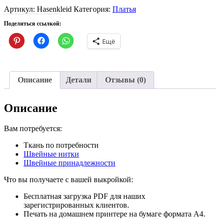
Артикул:
Hasenkleid
Категория:
Платья
Поделиться ссылкой:
Нажмите,
Нажмите,
Нажмите,
Ещё
чтобы
чтобы
чтобы
поделиться
открыть
поделиться
записями
на
в
на
Facebook
WhatsApp
Pinterest
(Открывается
(Открывается
(Открывается
в
в
Описание
Детали
Отзывы (0)
в
новом
новом
новом
окне)
окне)
окне)
Описание
Вам потребуется:
Ткань по потребности
Швейные нитки
Швейные принадлежности
Что вы получаете с вашей выкройкой:
Бесплатная загрузка PDF для наших
зарегистрированных клиентов.
Печать на домашнем принтере на бумаге формата A4.