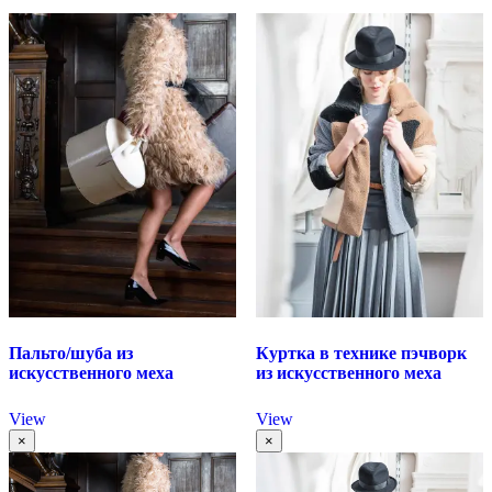
Пальто/шуба из
Куртка в технике пэчворк
искусственного меха
из искусственного меха
View
View
×
×