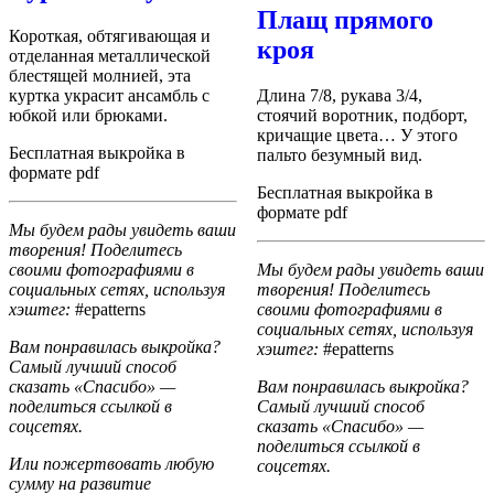
Плащ прямого
Короткая, обтягивающая и
кроя
отделанная металлической
блестящей молнией, эта
куртка украсит ансамбль с
Длина 7/8, рукава 3/4,
юбкой или брюками.
стоячий воротник, подборт,
кричащие цвета… У этого
Бесплатная выкройка в
пальто безумный вид.
формате pdf
Бесплатная выкройка в
формате pdf
Мы будем рады увидеть ваши
творения! Поделитесь
своими фотографиями в
Мы будем рады увидеть ваши
социальных сетях, используя
творения! Поделитесь
хэштег:
#epatterns
своими фотографиями в
социальных сетях, используя
Вам понравилась выкройка?
хэштег:
#epatterns
Самый лучший способ
сказать «Спасибо» —
Вам понравилась выкройка?
поделиться ссылкой в
Самый лучший способ
соцсетях.
сказать «Спасибо» —
поделиться ссылкой в
Или пожертвовать любую
соцсетях.
сумму на развитие