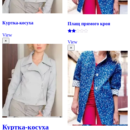
Куртка-косуха
Плащ прямого кроя
View
Оценка
2.00
×
View
из 5
×
Куртка-косуха