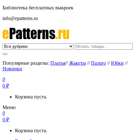
Библиотека бесплатных выкроек
info@epatterns.ru
Бесплатные выкройки скачать
Бесплатные выкройки
Популярные разделы:
Платья
//
Жакеты
//
Пальто
//
Юбки
//
Новинки
0
0 ₽
Корзина пуста.
Меню
0
0 ₽
Корзина пуста.