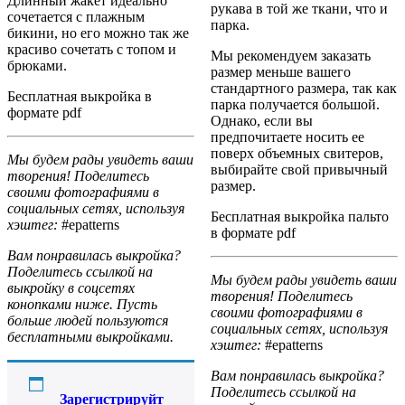
Длинный жакет идеально
рукава в той же ткани, что и
сочетается с плажным
парка.
бикини, но его можно так же
красиво сочетать с топом и
Мы рекомендуем заказать
брюками.
размер меньше вашего
стандартного размера, так как
Бесплатная выкройка в
парка получается большой.
формате pdf
Однако, если вы
предпочитаете носить ее
поверх объемных свитеров,
Мы будем рады увидеть ваши
выбирайте свой привычный
творения! Поделитесь
размер.
своими фотографиями в
социальных сетях, используя
Бесплатная выкройка пальто
хэштег:
#epatterns
в формате pdf
Вам понравилась выкройка?
Поделитесь ссылкой на
Мы будем рады увидеть ваши
выкройку в соцсетях
творения! Поделитесь
конопками ниже. Пусть
своими фотографиями в
больше людей пользуются
социальных сетях, используя
бесплатными выкройками.
хэштег:
#epatterns
Вам понравилась выкройка?
Поделитесь ссылкой на
Зарегистрируйт