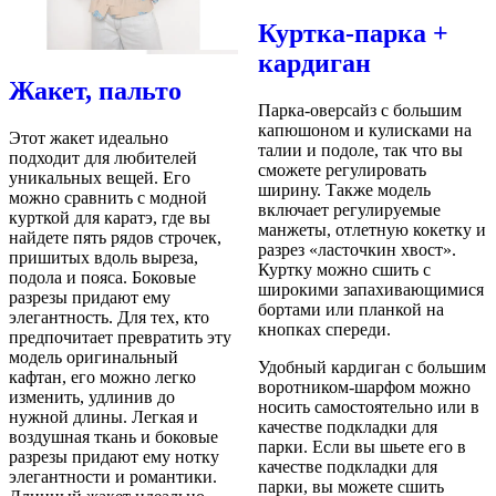
Куртка-парка +
кардиган
Жакет, пальто
Парка-оверсайз с большим
капюшоном и кулисками на
Этот жакет идеально
талии и подоле, так что вы
подходит для любителей
сможете регулировать
уникальных вещей. Его
ширину. Также модель
можно сравнить с модной
включает регулируемые
курткой для каратэ, где вы
манжеты, отлетную кокетку и
найдете пять рядов строчек,
разрез «ласточкин хвост».
пришитых вдоль выреза,
Куртку можно сшить с
подола и пояса. Боковые
широкими запахивающимися
разрезы придают ему
бортами или планкой на
элегантность. Для тех, кто
кнопках спереди.
предпочитает превратить эту
модель оригинальный
Удобный кардиган с большим
кафтан, его можно легко
воротником-шарфом можно
изменить, удлинив до
носить самостоятельно или в
нужной длины. Легкая и
качестве подкладки для
воздушная ткань и боковые
парки. Если вы шьете его в
разрезы придают ему нотку
качестве подкладки для
элегантности и романтики.
парки, вы можете сшить