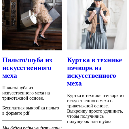
Пальто/шуба из
Куртка в технике
искусственного
пэчворк из
меха
искусственного
меха
Пальто/шуба из
искусственного меха на
Куртка в технике пэчворк из
трикотажной основе.
искусственного меха на
трикотажной основе.
Бесплатная выкройка пальто
Выкройку просто удлинить,
в формате pdf
чтобы получились
полушубок или шубка.
Мы будем рады увидеть ваши