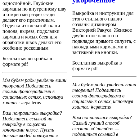
однослойной. Глубокие
карманы по внутреннему шву
Выкройка и инструкции для
и открытый разрез сзади
этого стильного пальто
делают его практичным.
созданы дизайнером
Отделка из клечатой ткани
Викторией Ракуса. Женское
подола, выреза, подкладки
двубортное пальто на
кармана и косых беек для
подкладке прямого силуэта, с
обработки швов делают его
накладными карманами и
особенно роскошным.
застежкой на кнопки.
Бесплатная выкройка в
Бесплатная выкройка в
формате pdf
формате pdf
Мы будем рады увидеть ваши
Мы будем рады увидеть ваши
творения! Поделитесь
творения! Поделитесь
своими фотографиями в
своими фотографиями в
социальных сетях, используя
социальных сетях, используя
хэштег:
#epatterns
хэштег:
#epatterns
Вам понравилась выкройка?
Вам понравилась выкройка?
Поделитесь ссылкой на
Самый лучший способ
выкройку в соцсетях
сказать «Спасибо» —
конопками ниже. Пусть
поделиться ссылкой в
больше людей пользуются