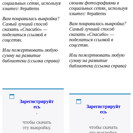
своими фотографиями в
социальных сетях, используя
социальных сетях, используя
хэштег:
#epatterns
хэштег:
#epatterns
Вам понравилась выкройка?
Вам понравилась выкройка?
Самый лучший способ
Самый лучший способ
сказать «Спасибо» —
сказать «Спасибо» —
поделиться ссылкой в
поделиться ссылкой в
соцсетях.
соцсетях.
Или пожертвовать любую
Или пожертвовать любую
сумму на развитие
сумму на развитие
библиотеки (ссылка справа)
библиотеки (ссылка справа)
Зарегистрируйт
Зарегистрируйт
есь
есь
,
,
чтобы скачать
чтобы скачать
эту выкройку.
эту выкройку.