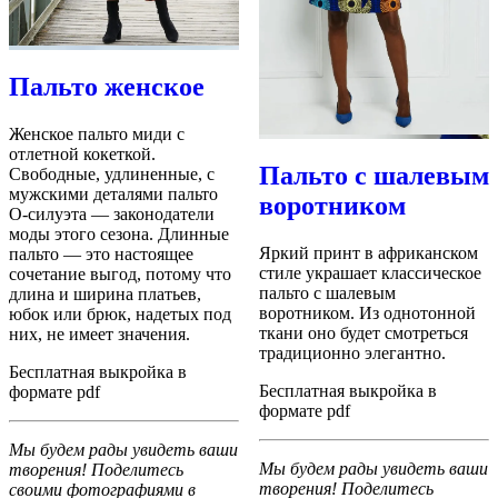
Пальто женское
Женское пальто миди с
отлетной кокеткой.
Пальто с шалевым
Свободные, удлиненные, с
мужскими деталями пальто
воротником
О-силуэта — законодатели
моды этого сезона. Длинные
Яркий принт в африканском
пальто — это настоящее
стиле украшает классическое
сочетание выгод, потому что
пальто с шалевым
длина и ширина платьев,
воротником. Из однотонной
юбок или брюк, надетых под
ткани оно будет смотреться
них, не имеет значения.
традиционно элегантно.
Бесплатная выкройка в
Бесплатная выкройка в
формате pdf
формате pdf
Мы будем рады увидеть ваши
Мы будем рады увидеть ваши
творения! Поделитесь
творения! Поделитесь
своими фотографиями в