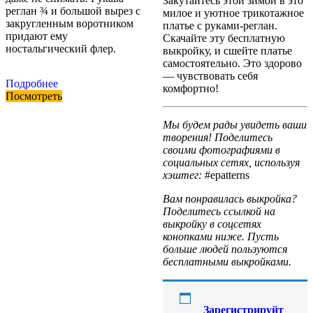
Закутайтесь этой зимой в это
реглан ¾ и большой вырез с
милое и уютное трикотажное
закругленным воротником
платье с руками-реглан.
придают ему
Скачайте эту бесплатную
ностальгический флер.
выкройку, и сшейте платье
самостоятельно. Это здорово
— чувствовать себя
Подробнее
комфортно!
Посмотреть
Мы будем рады увидеть ваши
творения! Поделитесь
своими фотографиями в
социальных сетях, используя
хэштег:
#epatterns
Вам понравилась выкройка?
Поделитесь ссылкой на
выкройку в соцсетях
конопками ниже. Пусть
больше людей пользуются
бесплатными выкройками.
Зарегистрируйт