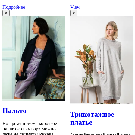
Подробнее
View
×
×
Пальто
Трикотажное
платье
Во время приема короткое
пальто «от кутюр» можно
даже не снимать! Рукава