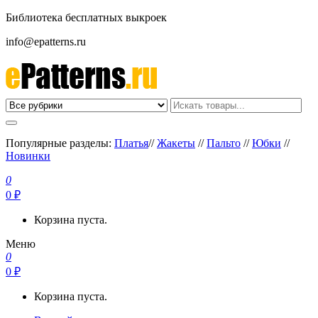
Библиотека бесплатных выкроек
info@epatterns.ru
Бесплатные выкройки скачать
Бесплатные выкройки
Популярные разделы:
Платья
//
Жакеты
//
Пальто
//
Юбки
//
Новинки
0
0 ₽
Корзина пуста.
Меню
0
0 ₽
Корзина пуста.